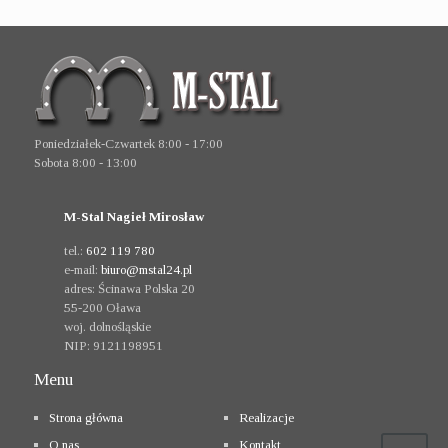
Poniedziałek-Czwartek 8:00 - 17:00
Sobota 8:00 - 13:00
M-Stal Nagieł Mirosław
tel.:
602 119 780
e-mail:
biuro@mstal24.pl
adres:
Ścinawa Polska 20
55-200
Oława
woj. dolnośląskie
NIP:
9121198951
Menu
Strona główna
Realizacje
O nas
Kontakt